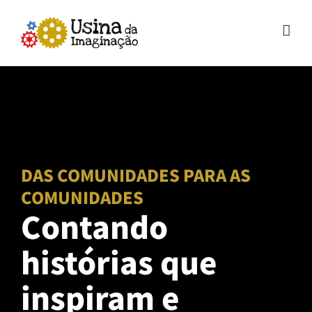
Ir
para
o
conteúdo
DAS COMUNIDADES PARA AS
COMUNIDADES
Contando
histórias que
inspiram e